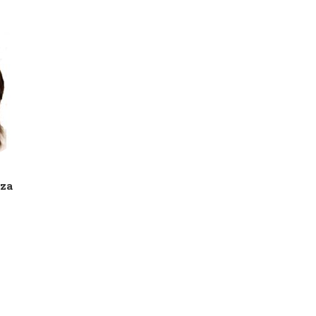
za
Ana Laura López
Aranza Rodrígu
INTERLOMAS
LINDAVISTA / INTERL