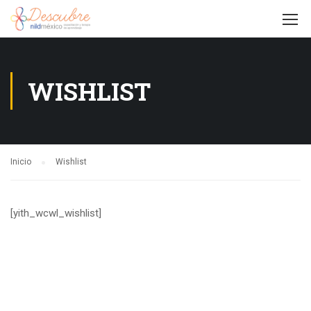
WISHLIST
Inicio
Wishlist
[yith_wcwl_wishlist]