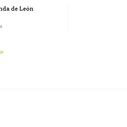
nda de León
os
je