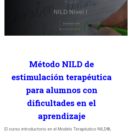
Método NILD de
estimulación terapéutica
para alumnos con
dificultades en el
aprendizaje
El curso introductorio en el Modelo Terapéutico NILD®,