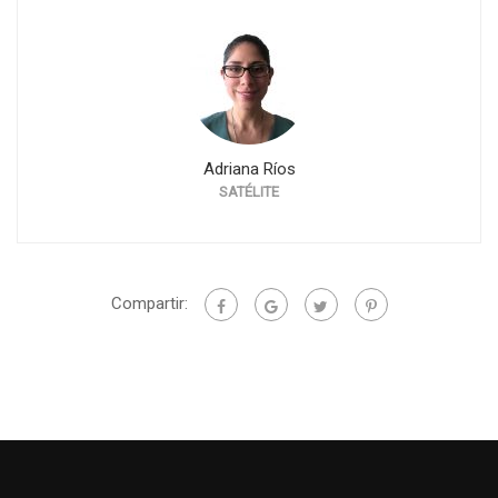
Adriana Ríos
SATÉLITE
T
Compartir: